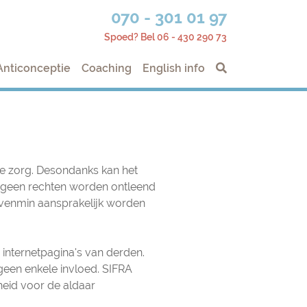
070 - 301 01 97
Spoed? Bel 06 - 430 290 73
Anticonceptie
Coaching
English info
te zorg. Desondanks kan het
n geen rechten worden ontleend
venmin aansprakelijk worden
 internetpagina's van derden.
een enkele invloed. SIFRA
eid voor de aldaar