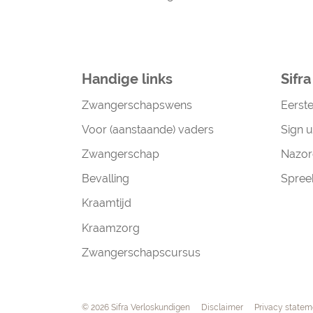
Handige links
Sifr
Zwangerschapswens
Eerst
Voor (aanstaande) vaders
Sign u
Zwangerschap
Nazor
Bevalling
Spree
Kraamtijd
Kraamzorg
Zwangerschapscursus
Navigation
© 2026 Sifra Verloskundigen
Disclaimer
Privacy statem