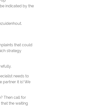
k-up
 be indicated by the
ezuidenhout.
plaints that could
hich strategy
efully.
ecialist needs to
 partner it is! We
e? Then call for
that the waiting