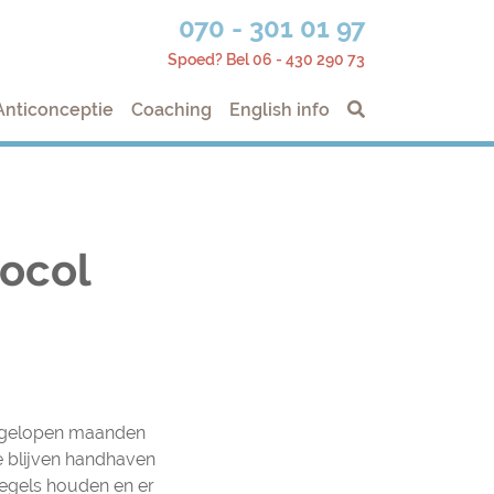
070 - 301 01 97
Spoed? Bel 06 - 430 290 73
Anticonceptie
Coaching
English info
tocol
 afgelopen maanden
 blijven handhaven
regels houden en er