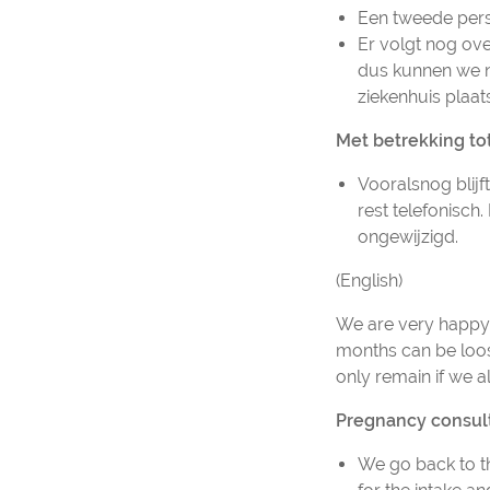
Een tweede perso
Er volgt nog ov
dus kunnen we no
ziekenhuis plaat
Met betrekking t
Vooralsnog blijf
rest telefonisch
ongewijzigd.
(English)
We are very happy 
months can be loo
only remain if we a
Pregnancy consult
We go back to t