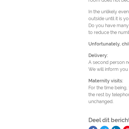
room does not be
In the unlikely eve
outside until it is y
Do you have many qu
to reduce the numb
Unfortunately, ch
Delivery:
A second person nex
We will inform you 
Maternity visits:
For the time being,
the rest by telepho
unchanged.
Deel dit berich