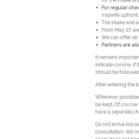
for the intake a
For regular che
midwife upfront.
The intake and a
From May 27 we 
We can offer all
Partners are a
It remains importa
indicate corona. If
should be followed
After entering the 
Wherever possible, 
be kept. Of course 
have a separate cha
Do not arrive too ea
consultation. We m