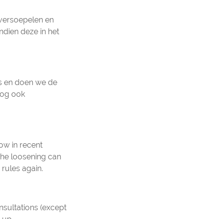
 versoepelen en
ndien deze in het
gs en doen we de
snog ook
ow in recent
he loosening can
 rules again.
sultations (except