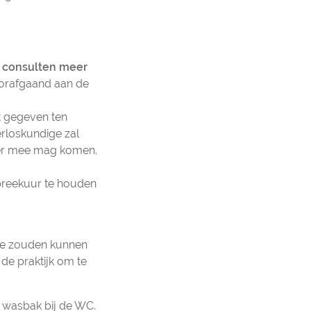
e consulten meer
oorafgaand aan de
t gegeven ten
erloskundige zal
ner mee mag komen.
preekuur te houden
die zouden kunnen
 de praktijk om te
e wasbak bij de WC.