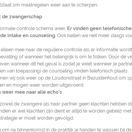
tstaat om maatregelen weer aan te scherpen.
ot de zwangerschap
normale controle schema weer.
Er vinden geen telefonisch
 de intake en counseling
. Ook bellen we niet meer daags v
alleen mee naar de reguliere controle als er informatie word
evalling of wanneer het belangrijk is om te tolken. Door de v
en wanneer dit het geval is zodat je weet wanneer je part
dien van toepassing) de counseling vinden telefonisch plaats
men wij ook weer op de Loudonstraat in Bezuidenhout om s
nnen en mogen weer worden uitgevoerd
 weer mee naar alle echo’s
dat zowel de zwangere als haar partner geen klachten hebben 
ndien er wel klachten zijn dient er altijd te worden gebeld met
strategie er moet worden gevolgd.
n om na binnenkomst in de praktijk je handen te wassen bij d