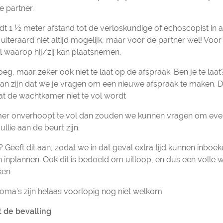
e partner.
t 1 ½ meter afstand tot de verloskundige of echoscopist in
uiteraard niet altijd mogelijk, maar voor de partner wel! Voo
l waarop hij/zij kan plaatsnemen.
oeg, maar zeker ook niet te laat op de afspraak. Ben je te laa
kan zijn dat we je vragen om een nieuwe afspraak te maken. 
at de wachtkamer niet te vol wordt
er onverhoopt te vol dan zouden we kunnen vragen om even
llie aan de beurt zijn.
 Geeft dit aan, zodat we in dat geval extra tijd kunnen inboe
 inplannen. Ook dit is bedoeld om uitloop, en dus een volle 
ken
oma’s zijn helaas voorlopig nog niet welkom
t de bevalling