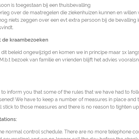
on is toegestaan bij een thuisbevalling
erleg over de maatregelen die ziekenhuizen kunnen en willen
g niets zeggen over een evt extra persoon bij de bevalling i
svindt.
ot de kraambezoeken
t dit beleid ongewijzigd en komen we in principe maar 1x lan
. M.b.t bezoek van familie en vrienden blijft het advies vooral
to inform you that some of the rules that we have had to foll
sened! We have to keep a number of measures in place and t
ll stick to those measures and there is no reason to tighten up
ations:
he normal control schedule. There are no more telephone con