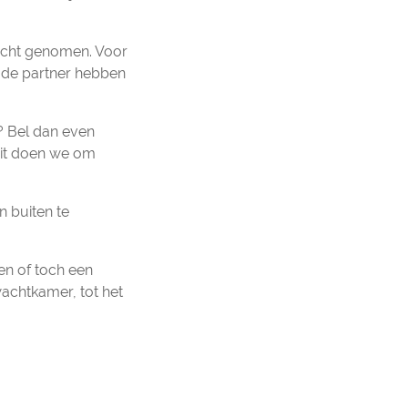
 acht genomen. Voor
r de partner hebben
t? Bel dan even
Dit doen we om
 buiten te
ken of toch een
wachtkamer, tot het