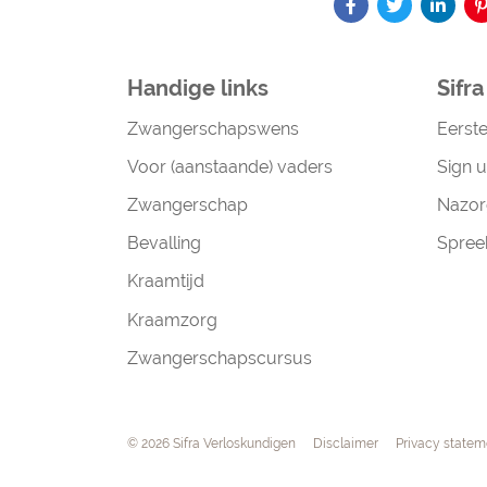
Handige links
Sifr
Zwangerschapswens
Eerst
Voor (aanstaande) vaders
Sign u
Zwangerschap
Nazor
Bevalling
Spree
Kraamtijd
Kraamzorg
Zwangerschapscursus
Navigation
© 2026 Sifra Verloskundigen
Disclaimer
Privacy statem