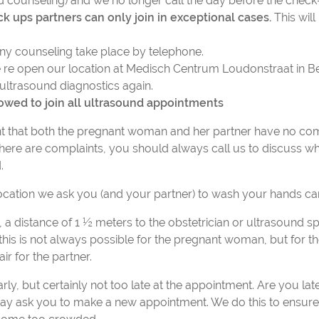
nd counseling) and we no longer call the day before the chec
ck ups partners can only join in exceptional cases.
This will
ny counseling take place by telephone.
re open our location at Medisch Centrum Loudonstraat in B
 ultrasound diagnostics again.
llowed to join all ultrasound appointments
nt that both the pregnant woman and her partner have no com
 there are complaints, you should always call us to discuss w
.
location we ask you (and your partner) to wash your hands car
a distance of 1 ½ meters to the obstetrician or ultrasound sp
this is not always possible for the pregnant woman, but for the
ir for the partner.
rly, but certainly not too late at the appointment. Are you lat
ay ask you to make a new appointment. We do this to ensure 