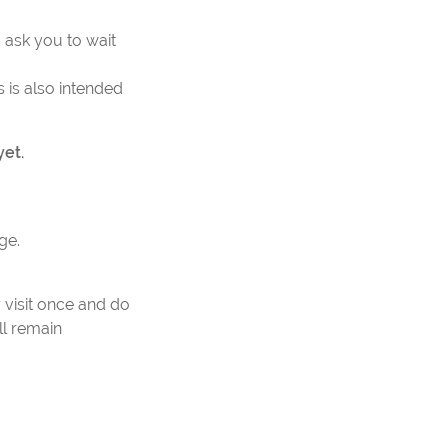
 ask you to wait
 is also intended
et.
ge.
y visit once and do
ll remain