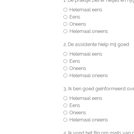
1. De praktijk ziet er netjes en hy
Helemaal eens
Eens
Oneens
Helemaal oneens
2. De assistente hielp mij goed
Helemaal eens
Eens
Oneens
Helemaal oneens
3. Ik ben goed geinformeerd ove
Helemaal eens
Eens
Oneens
Helemaal oneens
4. Ik vond het fijn om mails van 