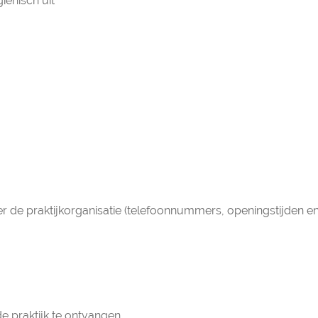
gienisch uit
r de praktijkorganisatie (telefoonnummers, openingstijden en
de praktijk te ontvangen