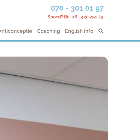
070 - 301 01 97
Spoed? Bel 06 - 430 290 73
Anticonceptie
Coaching
English info