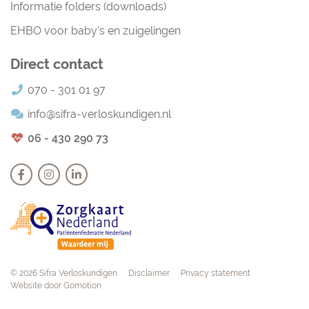
Informatie folders (downloads)
EHBO voor baby's en zuigelingen
Direct contact
070 - 301 01 97
info@sifra-verloskundigen.nl
06 - 430 290 73
Navigation
© 2026 Sifra Verloskundigen
Disclaimer
Privacy statement
Website door
Gomotion