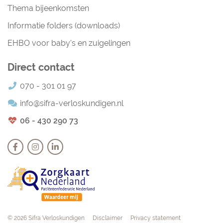
Thema bijeenkomsten
Informatie folders (downloads)
EHBO voor baby's en zuigelingen
Direct contact
070 - 301 01 97
info@sifra-verloskundigen.nl
06 - 430 290 73
Navigation
© 2026 Sifra Verloskundigen
Disclaimer
Privacy statement