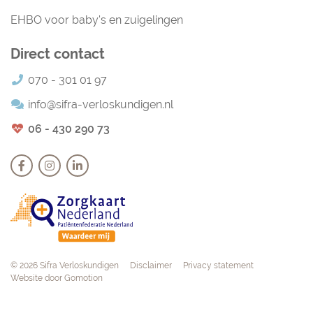
EHBO voor baby's en zuigelingen
Direct contact
070 - 301 01 97
info@sifra-verloskundigen.nl
06 - 430 290 73
Navigation
© 2026 Sifra Verloskundigen
Disclaimer
Privacy statement
Website door
Gomotion