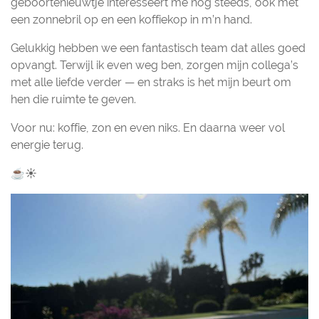
geboortenieuwtje interesseert me nog steeds, ook met
een zonnebril op en een koffiekop in m’n hand.
Gelukkig hebben we een fantastisch team dat alles goed
opvangt. Terwijl ik even weg ben, zorgen mijn collega’s
met alle liefde verder — en straks is het mijn beurt om
hen die ruimte te geven.
Voor nu: koffie, zon en even niks. En daarna weer vol
energie terug.
☕☀️