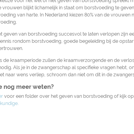
 keuze voor het wel of niet geven van borstvoeding spreekt mo
 vrouwen blijkt lichamelijk in staat om borstvoeding te geve
voeding van harte. In Nederland kiezen 80% van de vrouwen n
voeding.
 geven van borstvoeding succesvol te laten verlopen zijn ee
ennis rondom borstvoeding, goede begeleiding bij de opstart
vertrouwen.
ns de kraamperiode zullen de kraamverzorgende en de verlos
odig. Als je in de zwangerschap al specifieke vragen hebt, o
iet naar wens verliep, schroom dan niet om dit in de zwangers
je nog meer weten?
er
voor een folder over het geven van borstvoeding of kijk o
skundige.