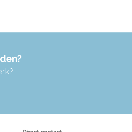
lden?
erk?