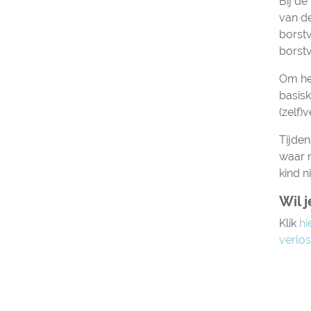
Bij de
van de
borst
borst
Om het
basisk
(zelf)
Tijde
waar n
kind n
Wil 
Klik
hi
verlo